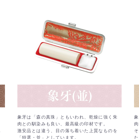
象牙は「森の真珠」ともいわれ、乾燥に強く朱
象
ン
肉との馴染みも良い、最高級の印材です。
肉
れ
激安品とは違う、目の落ち着いた上質なものを
そ
「特選・並」としています。
た