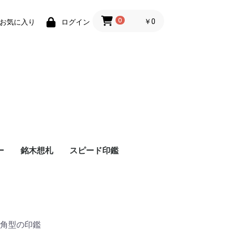
0
￥0
お気に入り
ログイン
ー
銘木想札
スピード印鑑
）
角型の印鑑