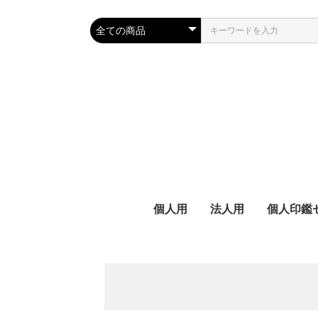
個人用
法人用
個人印鑑
認印
銀行印
実印
角印
銀行・認印
実印
3本セッ
2本セッ
行印・認
行印）