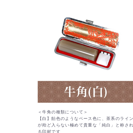
＜牛角の種類について＞
【白】飴色のようなベース色に、茶系のライ
が殆ど入らない極めて貴重な「純白」と称さ
る印材です