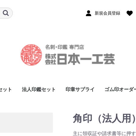
新規会員登録
セット
法人印鑑セット
印章サプライ
ゴム印オーダ
ト（実印・銀
ト（実印・銀
2本セット
3本セット
印）
角印（法人用
主に領収証や請求書等に押す