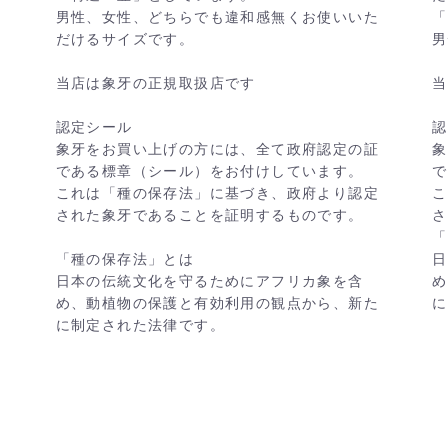
男性、女性、どちらでも違和感無くお使いいた
「
だけるサイズです。
男
当店は象牙の正規取扱店です
当
認定シール
認
象牙をお買い上げの方には、全て政府認定の証
象
である標章（シール）をお付けしています。
で
これは「種の保存法」に基づき、政府より認定
こ
された象牙であることを証明するものです。
さ
「
「種の保存法」とは
日
日本の伝統文化を守るためにアフリカ象を含
め
め、動植物の保護と有効利用の観点から、新た
に
に制定された法律です。